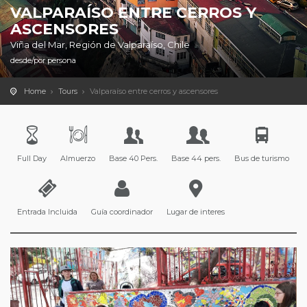
VALPARAÍSO ENTRE CERROS Y
ASCENSORES
Viña del Mar, Región de Valparaíso, Chile
desde/por persona
Home
Tours
Valparaíso entre cerros y ascensores
Full Day
Almuerzo
Base 40 Pers.
Base 44 pers.
Bus de turismo
Entrada Incluida
Guía coordinador
Lugar de interes