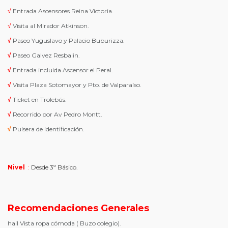
√
Entrada Ascensores Reina Victoria.
√
Visita al Mirador Atkinson.
√
Paseo Yuguslavo y Palacio Buburizza.
√
Paseo Galvez Resbalin.
√
Entrada incluida Ascensor el Peral.
√
Visita Plaza Sotomayor y Pto. de Valparaíso.
√
Ticket en Trolebús.
√
Recorrido por Av Pedro Montt.
√
Pulsera de identificación.
Nivel
:
Desde 3º Básico.
Recomendaciones Generales
hail
Vista ropa cómoda ( Buzo colegio).