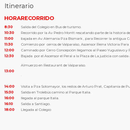
Itinerario
HORA
RECORRIDO
8:30
Salida del Colegio en Bus de turismo.
10:30
Recorrido por la Av Pedro Montt rescatando parte de la historia de
11:00
bajada en Av Alemania Pza Bismark , para Recorrer la antigua Car
11:30
Comienzo por cerros de Valparaíso, Ascensor Reina Victoria Para 
12:00
Caminado por Cerro Concepción llegamos al Paseo Yuguslavo y 
12:30
Bajada por el Ascensor el Peral a la Plaza de La justicia con sali
Almuerzo en Restaurant de Valparaíso.
13:00
.
14:00
Visita a Pza Sotomayor, los restos de Arturo Prat, Capitanía de P
15:30
Salida en Trolebús camino al Parque Italia.
16:00
llegada al parque Italia.
16:10
Salida a Santiago.
18:00
Llegada al Colegio