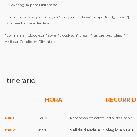
Llevar agua para Hidratarse.
[icon name=”spray-can” style=”spray-can” class=”” unprefixed_class=””]
Bloqueador para día de sol.
[icon name=”cloud-sun” style=”cloud-sun” class=”” unprefixed_class=””]
Verificar Condición Climática.
Itinerario
HORA
RECORRI
DIA 1
18:00
Recepción en aeropuerto, traslado al H
DIA 2
8:30
Salida desde el Colegio en Bus .