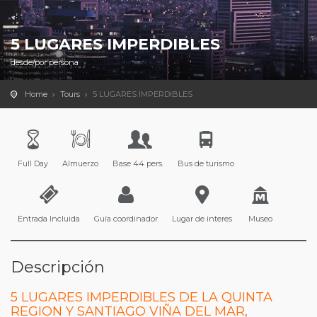
5 LUGARES IMPERDIBLES
desde/por persona
Home
Tours
5 LUGARES IMPERDIBLES
Full Day
Almuerzo
Base 44 pers.
Bus de turismo
Entrada Incluida
Guía coordinador
Lugar de interes
Museo
Descripción
5 LUGARES IMPERDIBLES DE LA QUINTA
REGION Y SANTIAGO VIÑA DEL MAR,