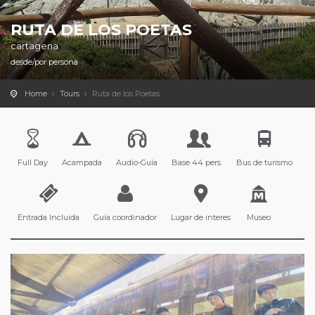
RUTA DE LOS POETAS
cartagena
desde/por persona
Home
Tours
Ruta de los Poetas
Full Day
Acampada
Audio-Guía
Base 44 pers.
Bus de turismo
Entrada Incluida
Guía coordinador
Lugar de interes
Museo