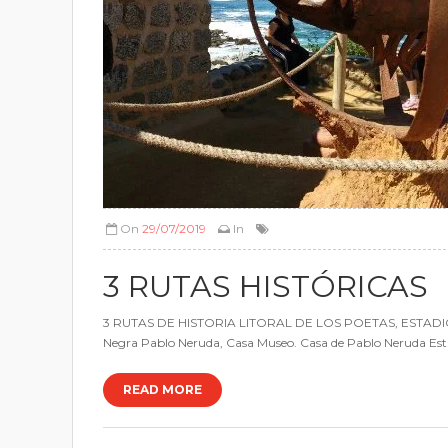
On
29/07/2019
In
3 RUTAS HISTÓRICAS
3 RUTAS DE HISTORIA LITORAL DE LOS POETAS, ESTADIO NAC
Negra Pablo Neruda, Casa Museo. Casa de Pablo Neruda Estadio
READ MORE