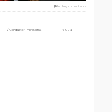
No hay comentarios
. √ Conductor Profesional. √ Guía
tificación.