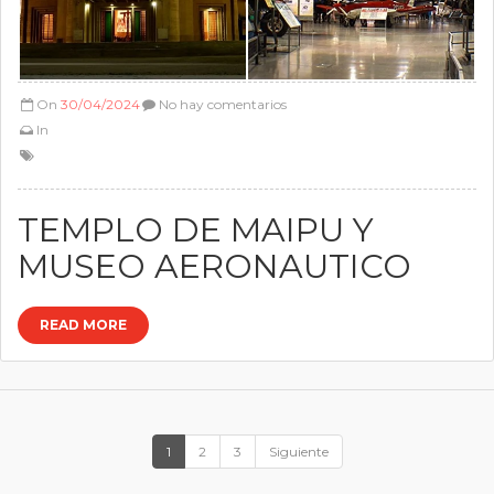
On
30/04/2024
No hay comentarios
In
TEMPLO DE MAIPU Y
MUSEO AERONAUTICO
READ MORE
1
2
3
Siguiente