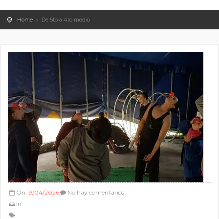
Home
De 5to a 4to medio
On
19/04/2026
No hay comentarios
In