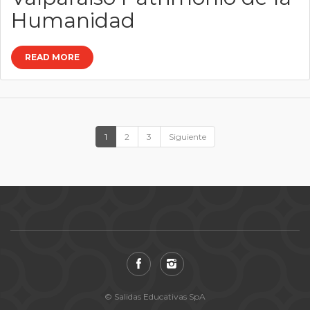
Humanidad
READ MORE
1
2
3
Siguiente
© Salidas Educativas SpA