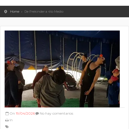
Home
De Prekinder a 4to Medio
On
19/04/2026
No hay comentarios
In