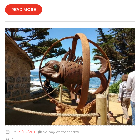
READ MORE
On
29/07/2019
No hay comentarios
In