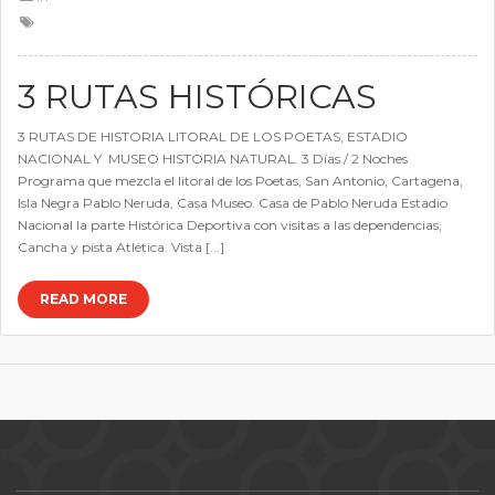
3 RUTAS HISTÓRICAS
3 RUTAS DE HISTORIA LITORAL DE LOS POETAS, ESTADIO
NACIONAL Y MUSEO HISTORIA NATURAL. 3 Días / 2 Noches
Programa que mezcla el litoral de los Poetas, San Antonio, Cartagena,
Isla Negra Pablo Neruda, Casa Museo. Casa de Pablo Neruda Estadio
Nacional la parte Histórica Deportiva con visitas a las dependencias,
Cancha y pista Atlética. Vista [...]
READ MORE