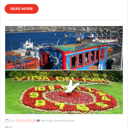
READ MORE
On
20/04/2026
No hay comentarios
In